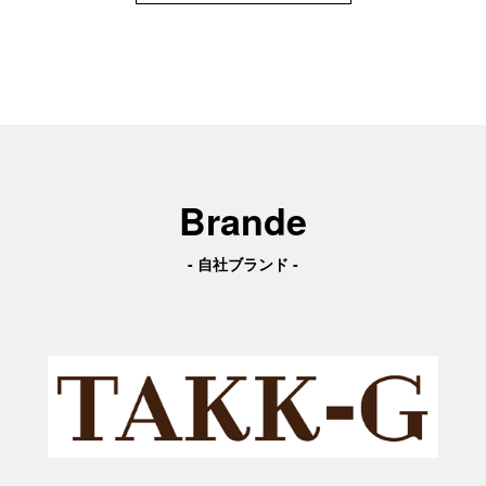
Brande
- 自社ブランド -